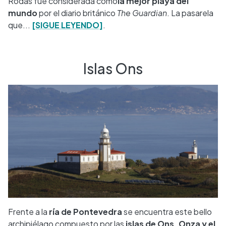
Rodas fue considerada como
la mejor playa del
mundo
por el diario británico
The Guardian
. La pasarela
que...
[SIGUE LEYENDO]
.
Islas Ons
Frente a la
ría de Pontevedra
se encuentra este bello
archipiélago compuesto por las
islas de Ons, Onza y el