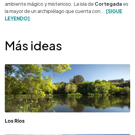
ambiente mágico y misterioso. La isla de
Cortegada
es
la mayor de un archipiélago que cuenta con...
[SIGUE
LEYENDO]
.
Desplegable
Más ideas
Los Ríos