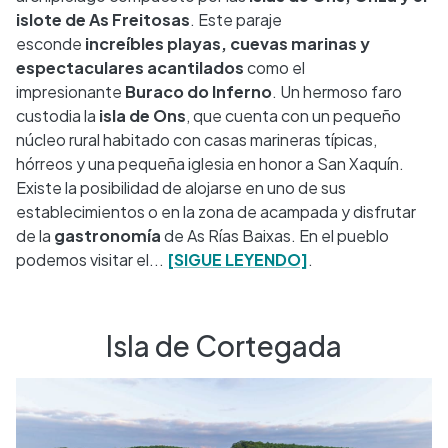
islote de As Freitosas
. Este paraje
esconde
increíbles playas, cuevas marinas y
espectaculares acantilados
como el
impresionante
Buraco do Inferno
. Un hermoso faro
custodia la
isla de Ons
, que cuenta con un pequeño
núcleo rural habitado con casas marineras típicas,
hórreos y una pequeña iglesia en honor a San Xaquín.
Existe la posibilidad de alojarse en uno de sus
establecimientos o en la zona de acampada y disfrutar
de la
gastronomía
de As Rías Baixas. En el pueblo
podemos visitar el...
[SIGUE LEYENDO]
.
Isla de Cortegada