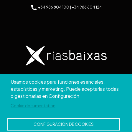
+34 986 804 100 | +34 986 804 124
Copyright © 2026. Diputación de Pontevedra.
Usamos cookies para funciones esenciales,
Reservados todos los derechos
estadísticas y marketing. Puede aceptarlas todas
Aviso
Accesibilidad
Protección de
Política de
Mapa
o gestionarlas en Configuración
Legal
datos
cookies
web
Cookie documentation
CONFIGURACIÓN DE COOKIES