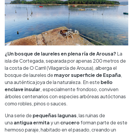
¿Un bosque de laureles en plena ría de Arousa?
La
isla de Cortegada, separada por apenas 200 metros de
la costa de O Carril (Vilagarcía de Arousa), alberga el
bosque de laureles de
mayor superficie de España
,
una auténtica joya de la naturaleza. En este
bello
enclave insular
, especialmente frondoso, conviven
árboles centenarios con especies arbóreas autóctonas
como robles, pinos o sauces.
Una serie de
pequeñas lagunas
, las ruinas de
una
antigua ermita
y un
crucero
forman parte de este
hermoso paraje, habitado en el pasado, creando un