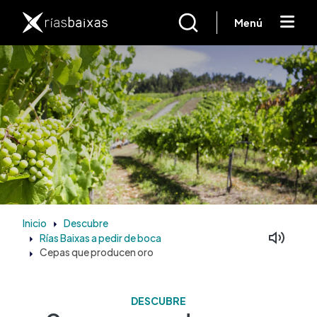
Pasar al contenido principal
Menú
Inicio
Descubre
Rías Baixas a pedir de boca
Cepas que producen oro
DESCUBRE