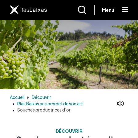
Aller au contenu principal
Menú
Accueil
Découvrir
Rías Baixas au sommet de son art
Souches productrices d'or
DÉCOUVRIR