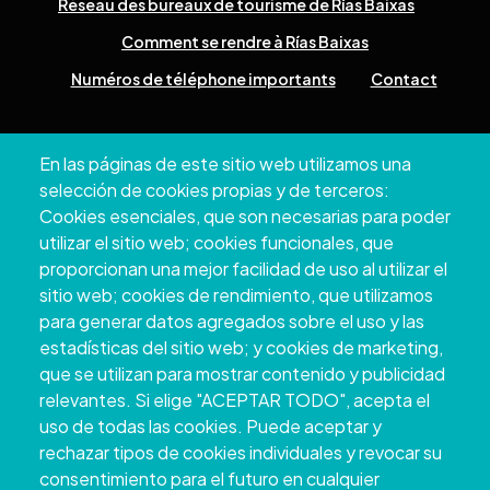
Réseau des bureaux de tourisme de Rías Baixas
Comment se rendre à Rías Baixas
Numéros de téléphone importants
Contact
Pazo Deputación Provincial. Avda. Montero Ríos, s/n - 36071
En las páginas de este sitio web utilizamos una
Pontevedra
selección de cookies propias y de terceros:
+34 986 804 100 | +34 986 804 124
Cookies esenciales, que son necesarias para poder
utilizar el sitio web; cookies funcionales, que
proporcionan una mejor facilidad de uso al utilizar el
sitio web; cookies de rendimiento, que utilizamos
para generar datos agregados sobre el uso y las
estadísticas del sitio web; y cookies de marketing,
que se utilizan para mostrar contenido y publicidad
relevantes. Si elige "ACEPTAR TODO", acepta el
uso de todas las cookies. Puede aceptar y
rechazar tipos de cookies individuales y revocar su
Copyright © 2026. Conseil provincial de
consentimiento para el futuro en cualquier