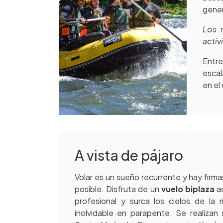
gener
Los 
acti
Entre
escal
en el
A vista de pájaro
Volar es un sueño recurrente y hay firm
posible. Disfruta de un
vuelo biplaza
a
profesional y surca los cielos de la 
inolvidable en parapente. Se realizan