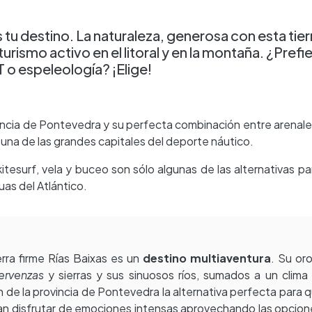
s tu destino. La naturaleza, generosa con esta tier
urismo activo en el litoral y en la montaña. ¿Prefi
 o espeleología? ¡Elige!
vincia de Pontevedra y su perfecta combinación entre arenal
 una de las grandes capitales del deporte náutico.
 kitesurf, vela y buceo son sólo algunas de las alternativas pa
uas del Atlántico.
erra firme Rías Baixas es un
destino multiaventura
. Su oro
ervenzas
y sierras y sus sinuosos ríos, sumados a un clima
 de la provincia de Pontevedra la alternativa perfecta para 
n disfrutar de emociones intensas aprovechando las opcio