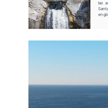
las 
Santa
en gl