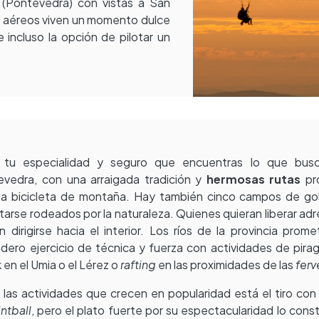
(Pontevedra) con vistas a San
 aéreos viven un momento dulce
e incluso la opción de pilotar un
e tu especialidad y seguro que encuentras lo que bus
vedra, con una arraigada tradición y
hermosas rutas
pro
la bicicleta de montaña. Hay también cinco campos de gol
itarse rodeados por la naturaleza. Quienes quieran liberar adr
 dirigirse hacia el interior. Los ríos de la provincia prom
dero ejercicio de técnica y fuerza con actividades de pira
 en el Umia o el Lérez o
rafting
en las proximidades de las
ferv
 las actividades que crecen en popularidad está el tiro con
ntball
, pero el plato fuerte por su espectacularidad lo cons