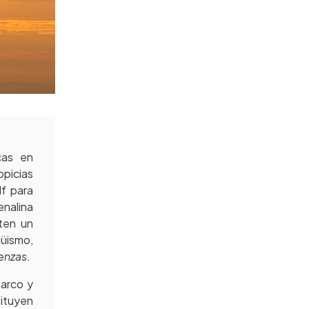
cas en
picias
f para
enalina
eten un
güismo,
enzas
.
 arco y
tituyen