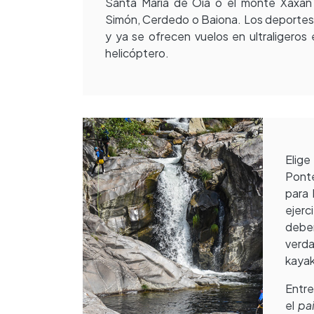
Santa María de Oia o el monte Xaxán 
Simón, Cerdedo o Baiona. Los deportes
y ya se ofrecen vuelos en ultraligeros 
helicóptero.
Elig
Ponte
para 
ejerc
deben
verda
kayak
Entre
el
pai