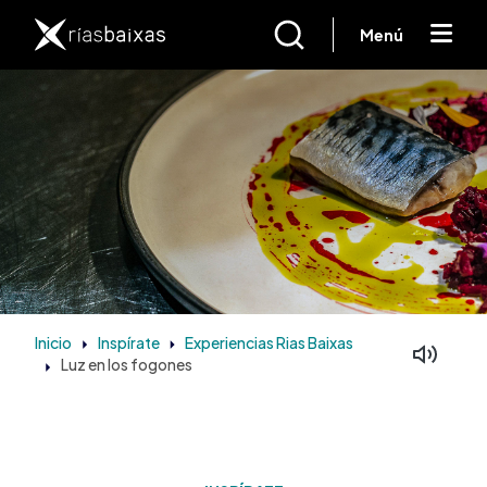
Pasar al contenido principal
Menú
Inicio
Inspírate
Experiencias Rias Baixas
Luz en los fogones