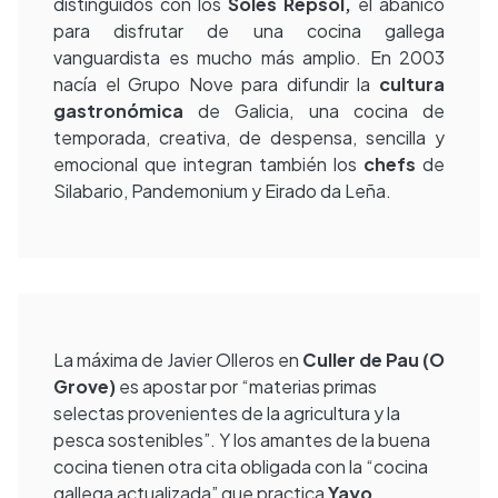
distinguidos con los
Soles Repsol,
el abanico
para disfrutar de una cocina gallega
vanguardista es mucho más amplio. En 2003
nacía el Grupo Nove para difundir la
cultura
gastronómica
de Galicia, una cocina de
temporada, creativa, de despensa, sencilla y
emocional que integran también los
chefs
de
Silabario, Pandemonium y Eirado da Leña.
La máxima de Javier Olleros en
Culler de Pau (O
Grove)
es apostar por “materias primas
selectas provenientes de la agricultura y la
pesca sostenibles”. Y los amantes de la buena
cocina tienen otra cita obligada con la “cocina
gallega actualizada” que practica
Yayo