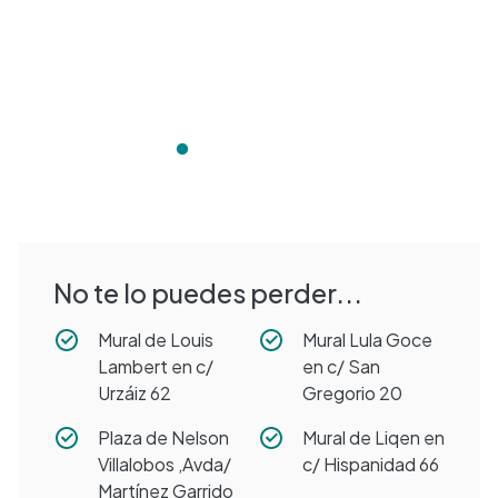
No te lo puedes perder...
Mural de Louis
Mural Lula Goce
Lambert en c/
en c/ San
Urzáiz 62
Gregorio 20
Plaza de Nelson
Mural de Liqen en
Villalobos ,Avda/
c/ Hispanidad 66
Martínez Garrido