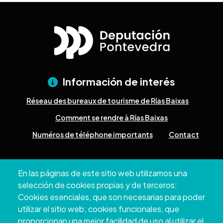
Información de interés
Réseau des bureaux de tourisme de Rías Baixas
Comment se rendre à Rías Baixas
Numéros de téléphone importants
Contact
Pazo Deputación Provincial. Avda. Montero Ríos, s/n - 36071
En las páginas de este sitio web utilizamos una
Pontevedra
selección de cookies propias y de terceros:
+34 986 804 100 | +34 986 804 124
Cookies esenciales, que son necesarias para poder
utilizar el sitio web; cookies funcionales, que
proporcionan una mejor facilidad de uso al utilizar el