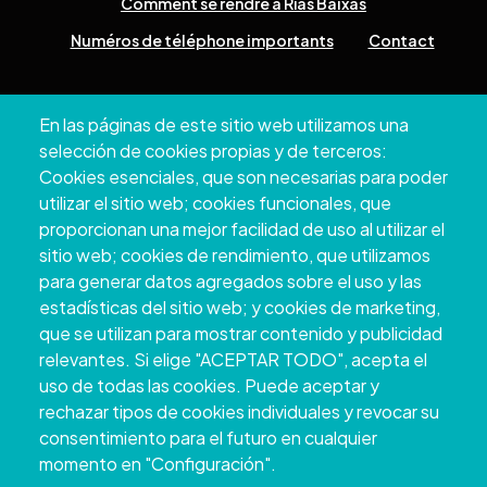
Comment se rendre à Rías Baixas
Numéros de téléphone importants
Contact
Pazo Deputación Provincial. Avda. Montero Ríos, s/n - 36071
En las páginas de este sitio web utilizamos una
Pontevedra
selección de cookies propias y de terceros:
+34 986 804 100 | +34 986 804 124
Cookies esenciales, que son necesarias para poder
utilizar el sitio web; cookies funcionales, que
proporcionan una mejor facilidad de uso al utilizar el
sitio web; cookies de rendimiento, que utilizamos
para generar datos agregados sobre el uso y las
estadísticas del sitio web; y cookies de marketing,
que se utilizan para mostrar contenido y publicidad
relevantes. Si elige "ACEPTAR TODO", acepta el
uso de todas las cookies. Puede aceptar y
rechazar tipos de cookies individuales y revocar su
Copyright © 2026. Conseil provincial de
consentimiento para el futuro en cualquier
Pontevedra.
Tous droits réservés
momento en "Configuración".
Disclamer
Accessibilité
Privacy Policy
Cookie Policy
Site map