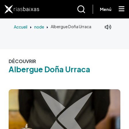
Aller au contenu principal
Menú
Accueil
node
Albergue Doña Urraca
DÉCOUVRIR
Albergue Doña Urraca
Image