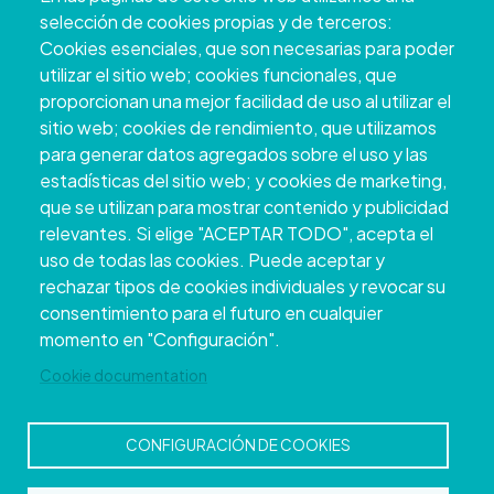
Pontevedra
selección de cookies propias y de terceros:
+34 986 804 100 | +34 986 804 124
Cookies esenciales, que son necesarias para poder
utilizar el sitio web; cookies funcionales, que
proporcionan una mejor facilidad de uso al utilizar el
sitio web; cookies de rendimiento, que utilizamos
para generar datos agregados sobre el uso y las
estadísticas del sitio web; y cookies de marketing,
que se utilizan para mostrar contenido y publicidad
relevantes. Si elige "ACEPTAR TODO", acepta el
uso de todas las cookies. Puede aceptar y
rechazar tipos de cookies individuales y revocar su
Copyright © 2026. Conseil provincial de
consentimiento para el futuro en cualquier
Pontevedra.
Tous droits réservés
momento en "Configuración".
Disclamer
Accessibilité
Privacy Policy
Cookie Policy
Site map
Cookie documentation
CONFIGURACIÓN DE COOKIES