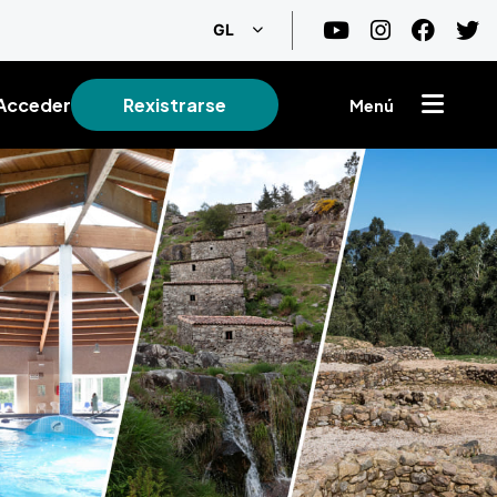
List additional actions
GL
Acceder
Rexistrarse
Menú