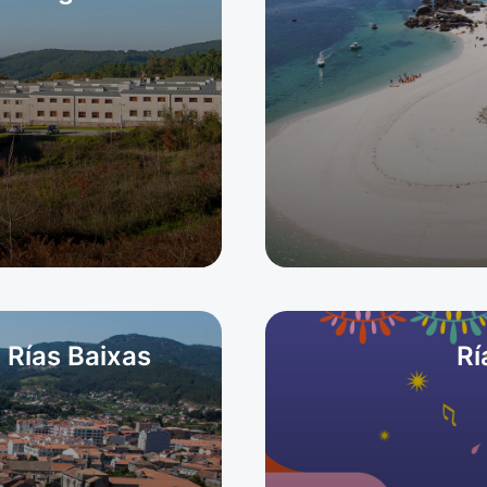
 Rías Baixas
Rí