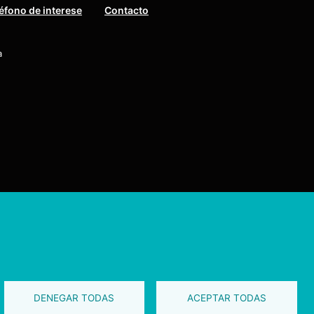
éfono de interese
Contacto
a
tos reservados
b
DENEGAR TODAS
ACEPTAR TODAS