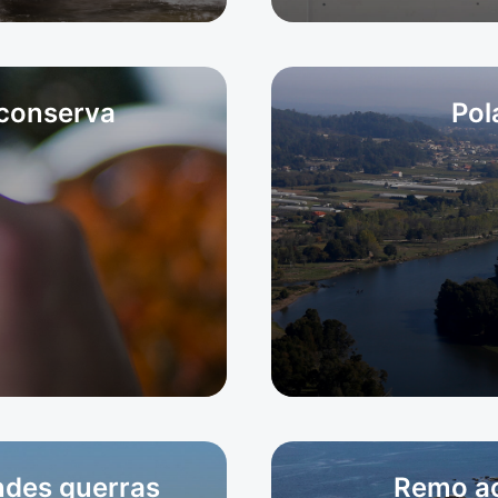
 conserva
Pol
ndes guerras
Remo ao