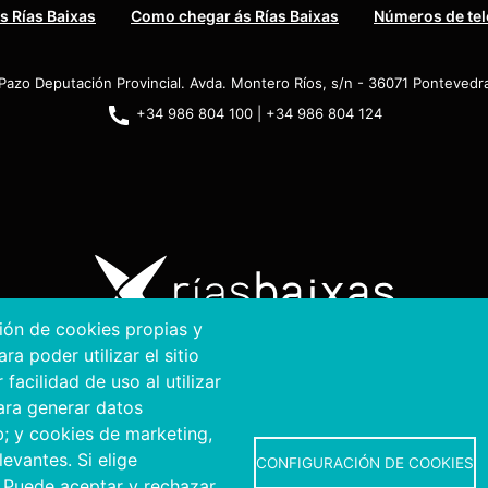
s Rías Baixas
Como chegar ás Rías Baixas
Números de tel
Pazo Deputación Provincial. Avda. Montero Ríos, s/n - 36071 Pontevedr
+34 986 804 100 | +34 986 804 124
ción de cookies propias y
a poder utilizar el sitio
026. Deputación Provincial de Pontevedra.
Todos os derei
acilidad de uso al utilizar
para generar datos
Aviso Legal
Accessibility
Protección de datos
Política de cookies
Mapa we
b; y cookies de marketing,
evantes. Si elige
CONFIGURACIÓN DE COOKIES
 Puede aceptar y rechazar