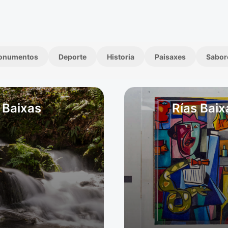
onumentos
Deporte
Historia
Paisaxes
Sabor
 Baixas
Rías Baix