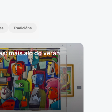
es
Tradicións
as: máis aló do verán