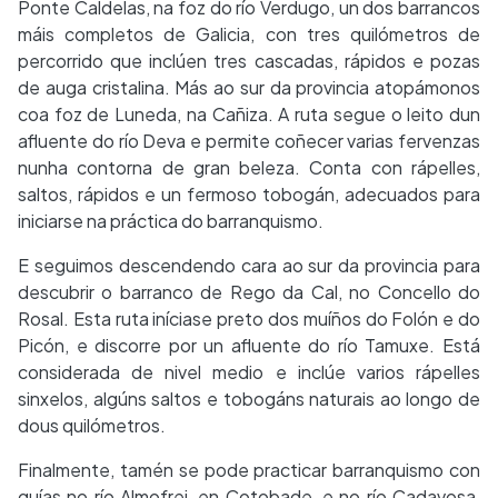
Ponte Caldelas, na foz do río Verdugo, un dos barrancos
máis completos de Galicia, con tres quilómetros de
percorrido que inclúen tres cascadas, rápidos e pozas
de auga cristalina. Más ao sur da provincia atopámonos
coa foz de Luneda, na Cañiza. A ruta segue o leito dun
afluente do río Deva e permite coñecer varias fervenzas
nunha contorna de gran beleza. Conta con rápelles,
saltos, rápidos e un fermoso tobogán, adecuados para
iniciarse na práctica do barranquismo.
E seguimos descendendo cara ao sur da provincia para
descubrir o barranco de Rego da Cal, no Concello do
Rosal. Esta ruta iníciase preto dos muíños do Folón e do
Picón, e discorre por un afluente do río Tamuxe. Está
considerada de nivel medio e inclúe varios rápelles
sinxelos, algúns saltos e tobogáns naturais ao longo de
dous quilómetros.
Finalmente, tamén se pode practicar barranquismo con
guías no río Almofrei, en Cotobade, e no río Cadavosa,