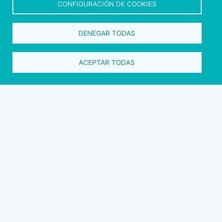
CONFIGURACIÓN DE COOKIES
DENEGAR TODAS
ACEPTAR TODAS
Pulse sobre a imaxe para descargar o
Manual para axencias, oficinas e guías.