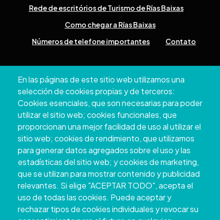
Rede de escritórios de Turismo de Rías Baixas
Como chegar a Rías Baixas
Números de telefone importantes
Contato
Pazo Deputación Provincial. Avda. Montero Ríos, s/n - 36071
En las páginas de este sitio web utilizamos una
Pontevedra
selección de cookies propias y de terceros:
+34 986 804 100 | +34 986 804 124
Cookies esenciales, que son necesarias para poder
utilizar el sitio web; cookies funcionales, que
proporcionan una mejor facilidad de uso al utilizar el
sitio web; cookies de rendimiento, que utilizamos
para generar datos agregados sobre el uso y las
estadísticas del sitio web; y cookies de marketing,
que se utilizan para mostrar contenido y publicidad
relevantes. Si elige "ACEPTAR TODO", acepta el
uso de todas las cookies. Puede aceptar y
rechazar tipos de cookies individuales y revocar su
Copyright © 2026. Conselho Provincial de