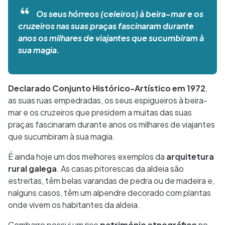
Os seus hórreos (celeiros) à beira-mar e os
cruzeiros nas suas praças fascinaram durante
anos os milhares de viajantes que sucumbiram à
sua magia.
Declarado Conjunto Histórico-Artístico em 1972
,
as suas ruas empedradas, os seus espigueiros à beira-
mar e os cruzeiros que presidem a muitas das suas
praças fascinaram durante anos os milhares de viajantes
que sucumbiram à sua magia.
É ainda hoje um dos melhores exemplos da
arquitetura
rural galega
. As casas pitorescas da aldeia são
estreitas, têm belas varandas de pedra ou de madeira e,
nalguns casos, têm um alpendre decorado com plantas
onde vivem os habitantes da aldeia.
Combarro possui um rico
património etnográfico
no