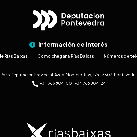
Información de interés
e Rías Baixas
Como chegar a Rías Baixas
Números de tel
Pazo Deputación Provincial. Avda. Montero Ríos, s/n - 36071 Pontevedra
+34 986 804 100 | +34 986 804 124