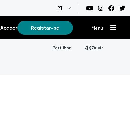
Lista de ações adicionais
PT
Aceder
Registar-se
Menú
Partilhar
Ouvir
+