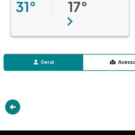
31°
17°
Seguinte
Geral
Acess