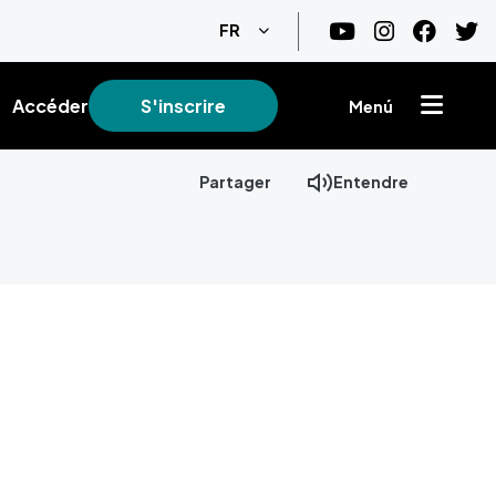
Lister les actions supplémentair
FR
Accéder
S'inscrire
Menú
Partager
Entendre
+