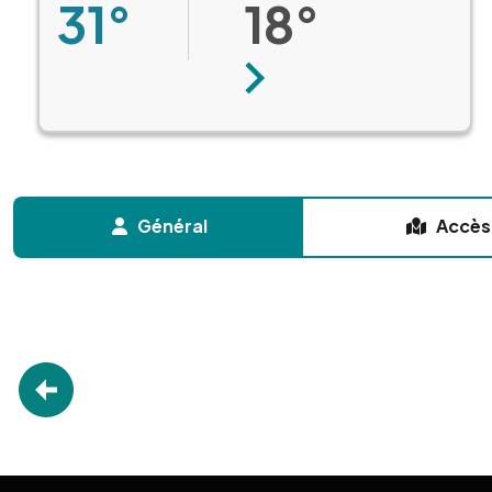
31°
18°
Suivant
Général
Accès