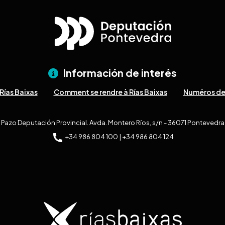
Información de interés
Rías Baixas
Comment se rendre à Rías Baixas
Numéros de
Pazo Deputación Provincial. Avda. Montero Ríos, s/n - 36071 Pontevedra
+34 986 804 100 | +34 986 804 124