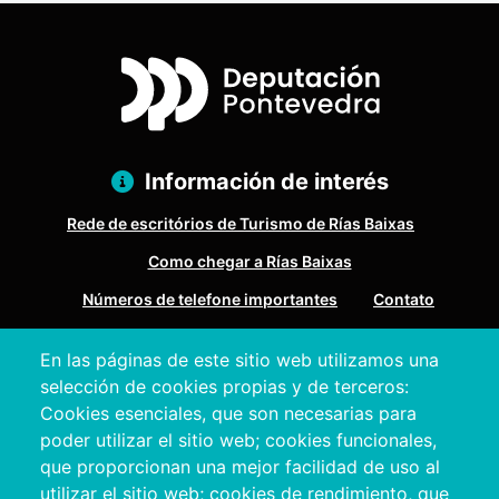
Información de interés
Rede de escritórios de Turismo de Rías Baixas
Como chegar a Rías Baixas
Números de telefone importantes
Contato
En las páginas de este sitio web utilizamos una
Pazo Deputación Provincial. Avda. Montero Ríos, s/n - 36071
selección de cookies propias y de terceros:
Pontevedra
Cookies esenciales, que son necesarias para
+34 986 804 100 | +34 986 804 124
poder utilizar el sitio web; cookies funcionales,
que proporcionan una mejor facilidad de uso al
utilizar el sitio web; cookies de rendimiento, que