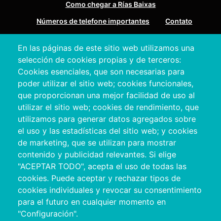
Como chegar a Rías Baixas
Números de telefone importantes
Contato
En las páginas de este sitio web utilizamos una
Pazo Deputación Provincial. Avda. Montero Ríos, s/n - 36071
selección de cookies propias y de terceros:
Pontevedra
Cookies esenciales, que son necesarias para
+34 986 804 100 | +34 986 804 124
poder utilizar el sitio web; cookies funcionales,
que proporcionan una mejor facilidad de uso al
utilizar el sitio web; cookies de rendimiento, que
utilizamos para generar datos agregados sobre
el uso y las estadísticas del sitio web; y cookies
de marketing, que se utilizan para mostrar
contenido y publicidad relevantes. Si elige
"ACEPTAR TODO", acepta el uso de todas las
cookies. Puede aceptar y rechazar tipos de
cookies individuales y revocar su consentimiento
Copyright © 2026. Conselho Provincial de
para el futuro en cualquier momento en
Pontevedra.
Todos os direitos reservados
"Configuración".