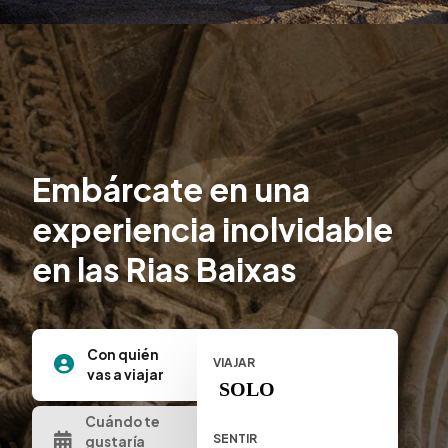
Embárcate en una
experiencia inolvidable
en las Rias Baixas
Con quién
VIAJAR
vas a viajar
SOLO
Cuándo te
SENTIR
gustaría