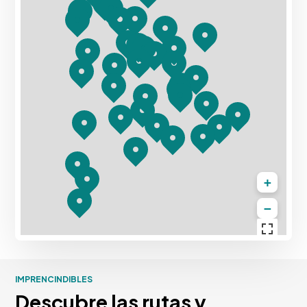
+
−
IMPRENCINDIBLES
Descubre las rutas y