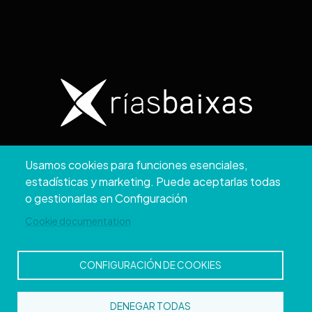
Copyright © 2026. Diputación de Pontevedra.
Usamos cookies para funciones esenciales,
Reservados todos los derechos
estadísticas y marketing. Puede aceptarlas todas
Aviso
Accesibilidad
Protección de
Política de
Mapa
o gestionarlas en Configuración
Legal
datos
cookies
web
Cookie documentation
CONFIGURACIÓN DE COOKIES
DENEGAR TODAS