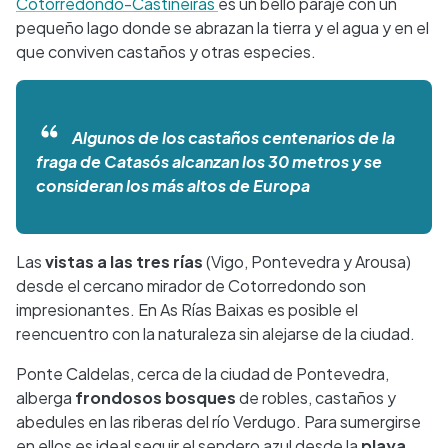
Cotorredondo-Castiñeiras
es un bello paraje con un
pequeño lago donde se abrazan la tierra y el agua y en el
que conviven castaños y otras especies.
Algunos de los castaños centenarios de la
fraga de Catasós alcanzan los 30 metros y se
consideran los más altos de Europa
Las
vistas a las tres rías
(Vigo, Pontevedra y Arousa)
desde el cercano mirador de Cotorredondo son
impresionantes. En As Rías Baixas es posible el
reencuentro con la naturaleza sin alejarse de la ciudad.
Ponte Caldelas, cerca de la ciudad de Pontevedra,
alberga
frondosos bosques
de robles, castaños y
abedules en las riberas del río Verdugo. Para sumergirse
en ellos es ideal seguir el sendero azul desde la
playa