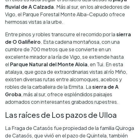
fluvial de A Calzada
. Más al sur, en los alrededores de
Vigo, el Parque Forestal Monte Alba-Cepudo ofrece
hermosas vistas a la urbe.
Entre pinos y robles transcurre el recorrido por la
sierra
de O Galiñeiro
. Esta cadena montañosa, con una
cumbre de 700 metros que se convierte en un
excelente mirador a la ría de Vigo, se extiende hasta
el
Parque Natural del
Monte Aloia
, en Tui. En esta
atalaya, que goza de extraordinarias vistas al río Miño,
existen diversas rutas entre alcornoques, acebos y
robles de la carballeira de la Ermita. La
s
i
erra de A
Groba
, más al sur, ofrece espléndidos paisajes
adornados con interesantes grabados rupestres.
Las raíces de Los pazos de Ulloa
La Fraga de Catasós fue propiedad de la familia Quiroga
de Catasós, que vivió en el pazo de Quintela, también