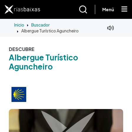
Pasar al contenido principal
Menú
Inicio
Buscador
Albergue Turístico Aguncheiro
DESCUBRE
Albergue Turístico
Aguncheiro
Imagen