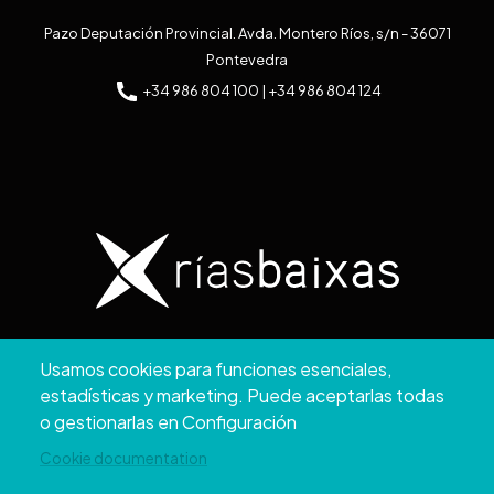
Pazo Deputación Provincial. Avda. Montero Ríos, s/n - 36071
Pontevedra
+34 986 804 100 | +34 986 804 124
Copyright © 2026. Diputación de Pontevedra.
Usamos cookies para funciones esenciales,
Reservados todos los derechos
estadísticas y marketing. Puede aceptarlas todas
Aviso
Accesibilidad
Protección de
Política de
Mapa
o gestionarlas en Configuración
Legal
datos
cookies
web
Cookie documentation