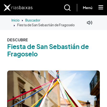
Pasar al contenido principal
Menú
Inicio
Buscador
Fiesta de San Sebastián de Fragoselo
DESCUBRE
Fiesta de San Sebastián de
Fragoselo
Imagen