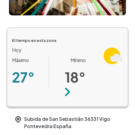
El tiempo en esta zona
Hoy
Máximo
Mínimo
27°
18°
Siguiente
Subida de San Sebastián
36331
Vigo
Pontevedra
España