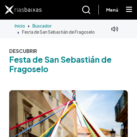
Ir o contido principal
Menú
Inicio
Buscador
Festa de San Sebastián de Fragoselo
DESCUBRIR
Festa de San Sebastián de
Fragoselo
Imaxe