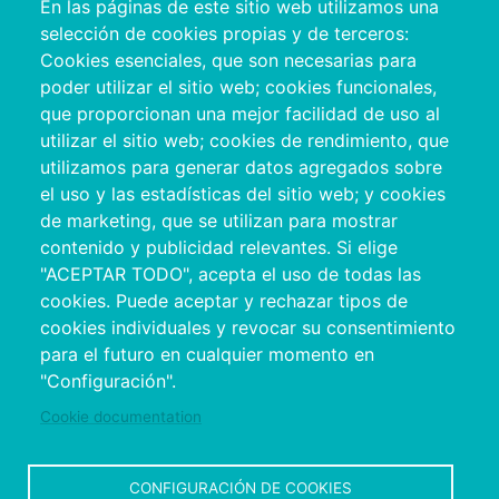
En las páginas de este sitio web utilizamos una
Pontevedra
selección de cookies propias y de terceros:
+34 986 804 100 | +34 986 804 124
Cookies esenciales, que son necesarias para
poder utilizar el sitio web; cookies funcionales,
que proporcionan una mejor facilidad de uso al
utilizar el sitio web; cookies de rendimiento, que
utilizamos para generar datos agregados sobre
el uso y las estadísticas del sitio web; y cookies
de marketing, que se utilizan para mostrar
contenido y publicidad relevantes. Si elige
"ACEPTAR TODO", acepta el uso de todas las
cookies. Puede aceptar y rechazar tipos de
Copyright © 2026. Deputación Provincial de
cookies individuales y revocar su consentimiento
Pontevedra.
Todos os dereitos reservados
para el futuro en cualquier momento en
Aviso
Accessibility
Protección de
Política de
Mapa
"Configuración".
Legal
datos
cookies
web
Cookie documentation
CONFIGURACIÓN DE COOKIES