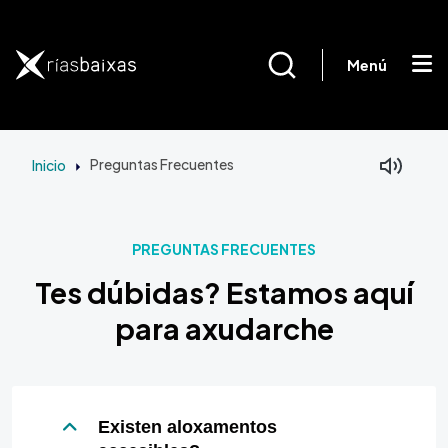
Ir o contido principal
Menú
Inicio
Preguntas Frecuentes
PREGUNTAS FRECUENTES
Tes dúbidas? Estamos aquí
para axudarche
Existen aloxamentos