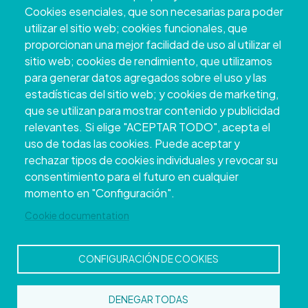
+34 986 804 100 | +34 986 804 124
Cookies esenciales, que son necesarias para poder
utilizar el sitio web; cookies funcionales, que
proporcionan una mejor facilidad de uso al utilizar el
sitio web; cookies de rendimiento, que utilizamos
para generar datos agregados sobre el uso y las
estadísticas del sitio web; y cookies de marketing,
que se utilizan para mostrar contenido y publicidad
relevantes. Si elige "ACEPTAR TODO", acepta el
uso de todas las cookies. Puede aceptar y
rechazar tipos de cookies individuales y revocar su
Copyright © 2026. Conseil provincial de
consentimiento para el futuro en cualquier
Pontevedra.
Tous droits réservés
momento en "Configuración".
Disclamer
Accessibilité
Privacy Policy
Cookie Policy
Site map
Cookie documentation
CONFIGURACIÓN DE COOKIES
DENEGAR TODAS