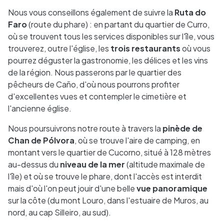
Nous vous conseillons également de suivre la
Ruta do
Faro
(route du phare) : en partant du quartier de Curro,
où se trouvent tous les services disponibles sur l'île, vous
trouverez, outre l'église, les
trois restaurants
où vous
pourrez déguster la gastronomie, les délices et les vins
de la région. Nous passerons par le quartier des
pêcheurs de Caño, d'où nous pourrons profiter
d'excellentes vues et contempler le cimetière et
l'ancienne église.
Nous poursuivrons notre route à travers la
pinède de
Chan de Pólvora
, où se trouve l'aire de camping, en
montant vers le quartier de Cucorno, situé à 128 mètres
au-dessus du
niveau de la mer
(altitude maximale de
l'île) et où se trouve le phare, dont l'accès est interdit
mais d'où l'on peut jouir d'une belle
vue panoramique
sur la côte (du mont Louro, dans l'estuaire de Muros, au
nord, au cap Silleiro, au sud).