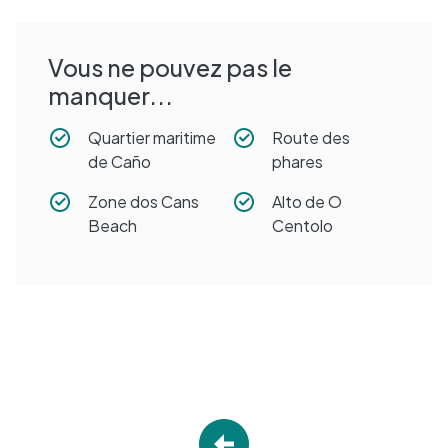
Vous ne pouvez pas le
manquer...
Quartier maritime
Route des
de Caño
phares
Zone dos Cans
Alto de O
Beach
Centolo
Desplegable