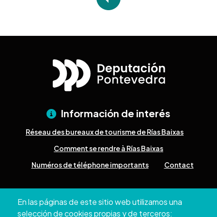
Información de interés
Réseau des bureaux de tourisme de Rías Baixas
Comment se rendre à Rías Baixas
Numéros de téléphone importants
Contact
Pazo Deputación Provincial. Avda. Montero Ríos, s/n - 36071
En las páginas de este sitio web utilizamos una
Pontevedra
selección de cookies propias y de terceros: