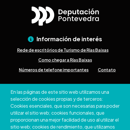
Información de interés
Rede de escritórios de Turismo de Rías Baixas
Como chegar a Rías Baixas
Números de telefone importantes
Contato
Pazo Deputación Provincial. Avda. Montero Ríos, s/n - 36071
En las páginas de este sitio web utilizamos una
Pontevedra
selección de cookies propias y de terceros:
+34 986 804 100 | +34 986 804 124
Cookies esenciales, que son necesarias para poder
utilizar el sitio web; cookies funcionales, que
proporcionan una mejor facilidad de uso al utilizar el
sitio web; cookies de rendimiento, que utilizamos