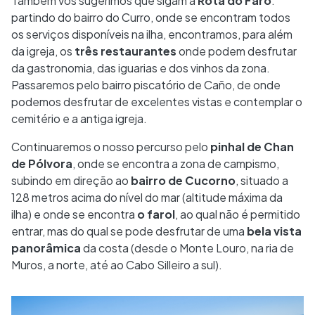
Também vos sugerimos que sigam a
Rota do Faro
:
partindo do bairro do Curro, onde se encontram todos
os serviços disponíveis na ilha, encontramos, para além
da igreja, os
três restaurantes
onde podem desfrutar
da gastronomia, das iguarias e dos vinhos da zona.
Passaremos pelo bairro piscatório de Caño, de onde
podemos desfrutar de excelentes vistas e contemplar o
cemitério e a antiga igreja.
Continuaremos o nosso percurso pelo
pinhal de Chan
de Pólvora
, onde se encontra a zona de campismo,
subindo em direção ao
bairro de Cucorno
, situado a
128 metros acima do nível do mar (altitude máxima da
ilha) e onde se encontra
o farol
, ao qual não é permitido
entrar, mas do qual se pode desfrutar de uma
bela vista
panorâmica
da costa (desde o Monte Louro, na ria de
Muros, a norte, até ao Cabo Silleiro a sul).