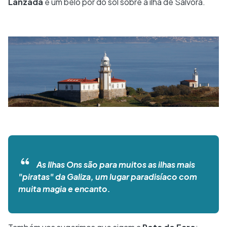
Lanzada
e um belo pôr do sol sobre a ilha de Sálvora.
As Ilhas Ons são para muitos as ilhas mais
"piratas" da Galiza, um lugar paradisíaco com
muita magia e encanto.