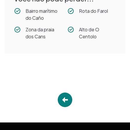
Bairro marítimo
Rota do Farol
do Caño
Zona da praia
Alto de O
dos Cans
Centolo
Desplegable