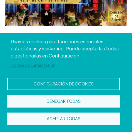
Usamos cookies para funciones esenciales,
estadísticas y marketing. Puede aceptarlas todas
o gestionarlas en Configuración
TUI
Cookie documentation
Tui se viste de luz y tradición con un ambiente navideño
único que llena de encanto sus espacios más
CONFIGURACIÓN DE COOKIES
emblemáticos. El
Mercado de Navidad
, ubicado en el
Paseo de Calvo Sotelo y en la
Plaza de la Inmaculada
,
invita a pasear entre artesanía y sabores locales ideales
DENEGAR TODAS
para estas fechas. Muy cerca, en la Oficina de Turismo,
te espera el impresionante
Belén de Mingos
, una obra
ACEPTAR TODAS
artesanal de casi catorce metros cuadrados que reúne
más de 300 piezas, muchas de ellas en movimiento,