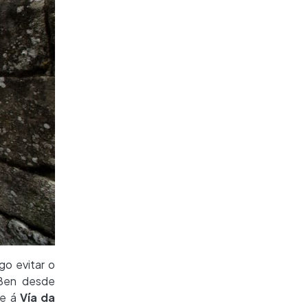
go evitar o
 Ben desde
se á
Vía da