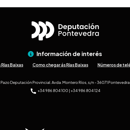
Información de interés
 Rías Baixas
Como chegar ás Rías Baixas
Números de telé
Pazo Deputación Provincial. Avda. Montero Ríos, s/n - 36071 Pontevedra
+34 986 804 100 | +34 986 804 124