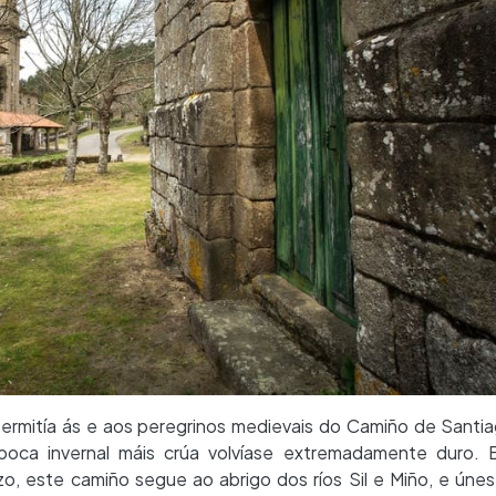
ermitía ás e aos peregrinos medievais do Camiño de Santia
poca invernal máis crúa volvíase extremadamente duro.
zo, este camiño segue ao abrigo dos ríos Sil e Miño, e úne