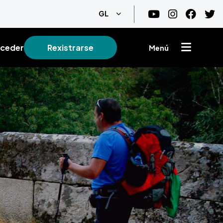
List additional actions
GL
ceder
Rexistrarse
Menú