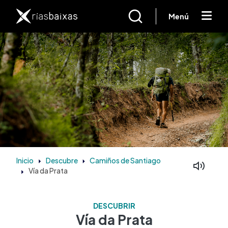
Ir o contido principal
Menú
Inicio
Descubre
Camiños de Santiago
Vía da Prata
DESCUBRIR
Vía da Prata