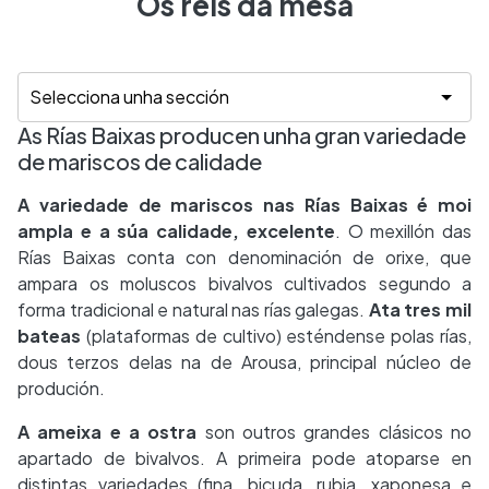
Os reis da mesa
As Rías Baixas producen unha gran variedade
de mariscos de calidade
A variedade de mariscos nas Rías Baixas é moi
ampla e a súa calidade, excelente
. O mexillón das
Rías Baixas conta con denominación de orixe, que
ampara os moluscos bivalvos cultivados segundo a
forma tradicional e natural nas rías galegas.
Ata tres mil
bateas
(plataformas de cultivo) esténdense polas rías,
dous terzos delas na de Arousa, principal núcleo de
produción.
A ameixa e a ostra
son outros grandes clásicos no
apartado de bivalvos. A primeira pode atoparse en
distintas variedades (fina, bicuda, rubia, xaponesa e