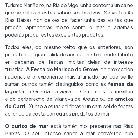
Turismo Mariñeiro, na Ría de Vigo, unha contorna única no
que se cultivan estes saborosos bivalvos. Se visitas As
Rías Baixas non deixes de facer unha das visitas que
propón, aprenderás moito sobre o mar e ademais
poderás probar estes excelentes produtos.
Todos eles, do mesmo xeito que os anteriores, son
produtos de gran calidade aos que se lles rende tributo
en decenas de festas, moitas delas de interese
turístico.
A Festa do Marisco do Grove
, de proxección
nacional, é o expoñente máis afamado, ao que se lle
suman outros tamén distinguidos como as
festas da
lagosta
da Guarda, da vieira de Cambados, do mexillón
e do berberecho de Vilanova de Arousa ou da
ameixa
do Carril
. Xunto a estas celébrase un carrusel de festas
ao longo da costa con outros produtos do mar.
O ourizo de mar
está tamén moi presente nas Rías
Baixas. O seu intenso sabor a mar convérteo nun