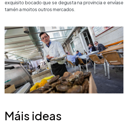
exquisito bocado que se degusta na provincia e envíase
tamén a moitos outros mercados.
Desplegable
Máis ideas