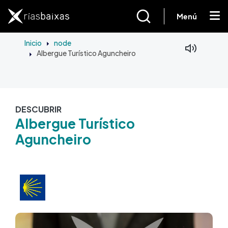
Ir o contido principal
Menú
Inicio
node
Albergue Turístico Aguncheiro
DESCUBRIR
Albergue Turístico
Aguncheiro
Imaxe