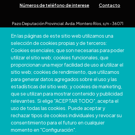
Números de teléfono de interese
Contacto
Pazo Deputación Provincial. Avda. Montero Ríos, s/n - 36071
Pontevedra
En las páginas de este sitio web utilizamos una
+34 986 804 100 | +34 986 804 124
selección de cookies propias y de terceros:
Cookies esenciales, que son necesarias para poder
utilizar el sitio web; cookies funcionales, que
proporcionan una mejor facilidad de uso al utilizar el
sitio web; cookies de rendimiento, que utilizamos
para generar datos agregados sobre el uso y las
estadísticas del sitio web; y cookies de marketing,
que se utilizan para mostrar contenido y publicidad
relevantes. Si elige "ACEPTAR TODO", acepta el
uso de todas las cookies. Puede aceptar y
Copyright © 2026. Deputación Provincial de
rechazar tipos de cookies individuales y revocar su
Pontevedra.
Todos os dereitos reservados
consentimiento para el futuro en cualquier
Aviso
Accessibility
Protección de
Política de
Mapa
momento en "Configuración".