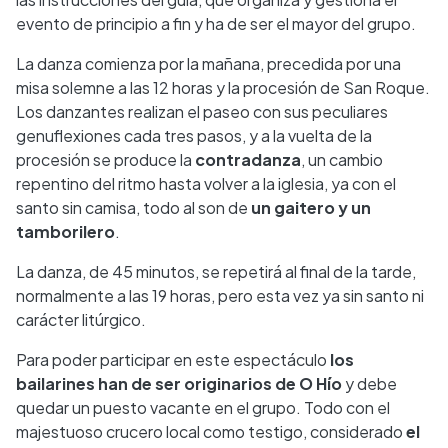
evento de principio a fin y ha de ser el mayor del grupo.
La danza comienza por la mañana, precedida por una
misa solemne a las 12 horas y la procesión de San Roque.
Los danzantes realizan el paseo con sus peculiares
genuflexiones cada tres pasos, y a la vuelta de la
procesión se produce la
contradanza
, un cambio
repentino del ritmo hasta volver a la iglesia, ya con el
santo sin camisa, todo al son de
un gaitero y un
tamborilero
.
La danza, de 45 minutos, se repetirá al final de la tarde,
normalmente a las 19 horas, pero esta vez ya sin santo ni
carácter litúrgico.
Para poder participar en este espectáculo
los
bailarines han de ser originarios de O Hío
y debe
quedar un puesto vacante en el grupo. Todo con el
majestuoso crucero local como testigo, considerado
el