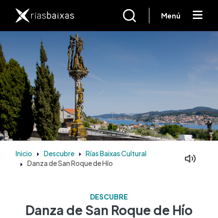
Pasar al contenido principal
Menú
Inicio
Descubre
Rías Baixas Cultural
Danza de San Roque de Hío
DESCUBRE
Danza de San Roque de Hío