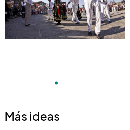
Desplegable
Más ideas