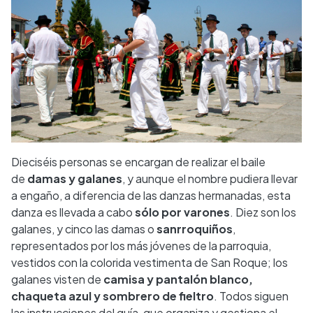
Dieciséis personas se encargan de realizar el baile
de
damas y galanes
, y aunque el nombre pudiera llevar
a engaño, a diferencia de las danzas hermanadas, esta
danza es llevada a cabo
sólo por varones
. Diez son los
galanes, y cinco las damas o
sanrroquiños
,
representados por los más jóvenes de la parroquia,
vestidos con la colorida vestimenta de San Roque; los
galanes visten de
camisa y pantalón blanco,
chaqueta azul y sombrero de fieltro
. Todos siguen
las instrucciones del guía, que organiza y gestiona el