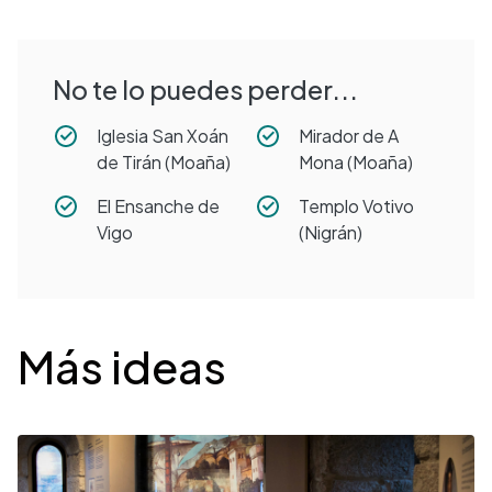
No te lo puedes perder...
Iglesia San Xoán
Mirador de A
de Tirán (Moaña)
Mona (Moaña)
El Ensanche de
Templo Votivo
Vigo
(Nigrán)
Desplegable
Más ideas