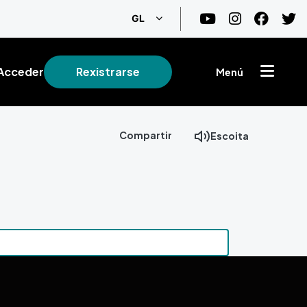
List additional actions
GL
Acceder
Rexistrarse
Menú
Compartir
Escoita