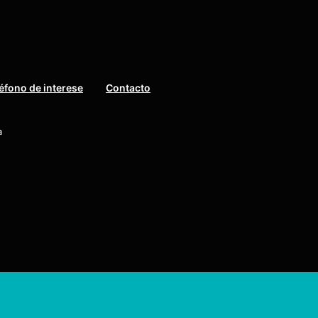
éfono de interese
Contacto
a