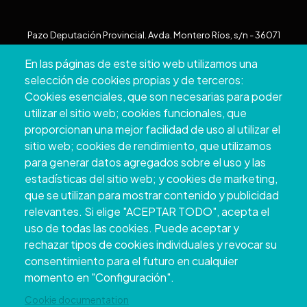
Pazo Deputación Provincial. Avda. Montero Ríos, s/n - 36071
Pontevedra
En las páginas de este sitio web utilizamos una
+34 986 804 100 | +34 986 804 124
selección de cookies propias y de terceros:
Cookies esenciales, que son necesarias para poder
utilizar el sitio web; cookies funcionales, que
proporcionan una mejor facilidad de uso al utilizar el
sitio web; cookies de rendimiento, que utilizamos
para generar datos agregados sobre el uso y las
estadísticas del sitio web; y cookies de marketing,
que se utilizan para mostrar contenido y publicidad
relevantes. Si elige "ACEPTAR TODO", acepta el
uso de todas las cookies. Puede aceptar y
Copyright © 2026. Deputación Provincial de
rechazar tipos de cookies individuales y revocar su
Pontevedra.
Todos os dereitos reservados
consentimiento para el futuro en cualquier
Aviso
Accessibility
Protección de
Política de
Mapa
momento en "Configuración".
Legal
datos
cookies
web
Cookie documentation