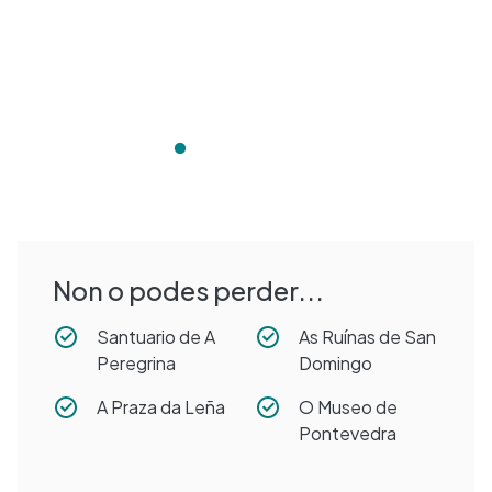
Non o podes perder...
Santuario de A
As Ruínas de San
Peregrina
Domingo
A Praza da Leña
O Museo de
Pontevedra