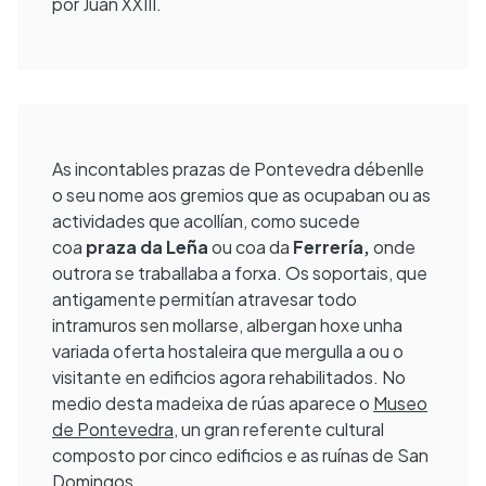
por Juan XXIII.
As incontables prazas de Pontevedra débenlle
o seu nome aos gremios que as ocupaban ou as
actividades que acollían, como sucede
coa
praza da Leña
ou coa da
Ferrería,
onde
outrora se traballaba a forxa. Os soportais, que
antigamente permitían atravesar todo
intramuros sen mollarse, albergan hoxe unha
variada oferta hostaleira que mergulla a ou o
visitante en edificios agora rehabilitados. No
medio desta madeixa de rúas aparece o
Museo
de Pontevedra
, un gran referente cultural
composto por cinco edificios e as ruínas de San
Domingos.