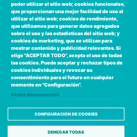
poder utilizar el sitio web; cookies funcionales,
que proporcionan una mejor facilidad de uso al
utilizar el sitio web; cookies de rendimiento,
que utilizamos para generar datos agregados
sobre el uso y las estadísticas del sitio web; y
cookies de marketing, que se utilizan para
mostrar contenido y publicidad relevantes. Si
elige "ACEPTAR TODO", acepta el uso de todas
las cookies. Puede aceptar y rechazar tipos de
Copyright © 2026. Deputación Provincial de
cookies individuales y revocar su
Pontevedra.
Todos os dereitos reservados
consentimiento para el futuro en cualquier
Aviso
Accessibility
Protección de
Política de
Mapa
momento en "Configuración".
Legal
datos
cookies
web
Cookie documentation
CONFIGURACIÓN DE COOKIES
DENEGAR TODAS