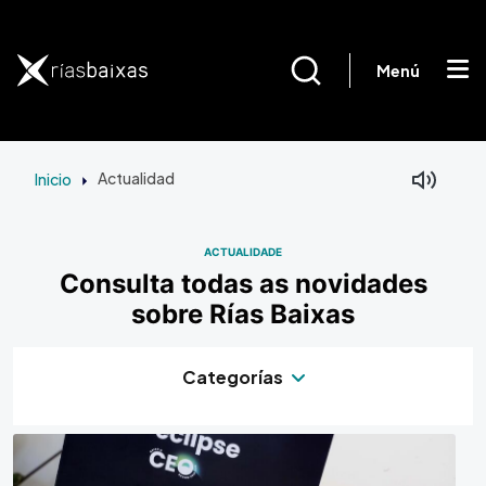
Ir o contido principal
Menú
Inicio
Actualidad
ACTUALIDADE
Consulta todas as novidades
sobre Rías Baixas
Categorías