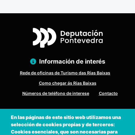
Información de interés
Rede de oficinas de Turismo das Rías Baixas
Como chegar ás Rías Baixas
Números de teléfono de interese
Contacto
Pazo Deputación Provincial. Avda. Montero Ríos, s/n - 36071
En las páginas de este sitio web utilizamos una
Pontevedra
selección de cookies propias y de terceros:
+34 986 804 100 | +34 986 804 124
Cookies esenciales, que son necesarias para