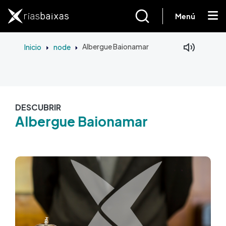
Ir o contido principal
Menú
Inicio
node
Albergue Baionamar
DESCUBRIR
Albergue Baionamar
Imaxe