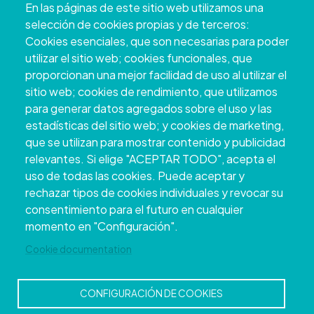
En las páginas de este sitio web utilizamos una
+34 986 804 100 | +34 986 804 124
selección de cookies propias y de terceros:
Cookies esenciales, que son necesarias para poder
utilizar el sitio web; cookies funcionales, que
proporcionan una mejor facilidad de uso al utilizar el
sitio web; cookies de rendimiento, que utilizamos
para generar datos agregados sobre el uso y las
estadísticas del sitio web; y cookies de marketing,
que se utilizan para mostrar contenido y publicidad
relevantes. Si elige "ACEPTAR TODO", acepta el
uso de todas las cookies. Puede aceptar y
Copyright © 2026. Deputación Provincial de
rechazar tipos de cookies individuales y revocar su
Pontevedra.
Todos os dereitos reservados
consentimiento para el futuro en cualquier
Aviso
Accessibility
Protección de
Política de
Mapa
momento en "Configuración".
Legal
datos
cookies
web
Cookie documentation
CONFIGURACIÓN DE COOKIES