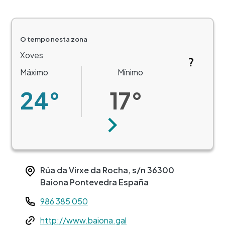
O tempo nesta zona
Xoves
Máximo
Mínimo
24°
17°
Seguinte
Rúa da Virxe da Rocha, s/n
36300
Baiona
Pontevedra
España
Teléfono
986 385 050
Web
http://www.baiona.gal