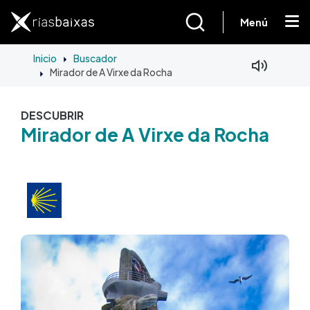
Ir o contido principal
Menú
Inicio
Buscador
Mirador de A Virxe da Rocha
DESCUBRIR
Mirador de A Virxe da Rocha
Imaxe