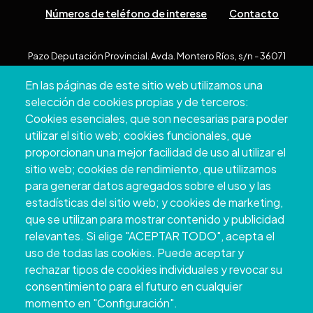
Números de teléfono de interese
Contacto
Pazo Deputación Provincial. Avda. Montero Ríos, s/n - 36071
Pontevedra
En las páginas de este sitio web utilizamos una
+34 986 804 100 | +34 986 804 124
selección de cookies propias y de terceros:
Cookies esenciales, que son necesarias para poder
utilizar el sitio web; cookies funcionales, que
proporcionan una mejor facilidad de uso al utilizar el
sitio web; cookies de rendimiento, que utilizamos
para generar datos agregados sobre el uso y las
estadísticas del sitio web; y cookies de marketing,
que se utilizan para mostrar contenido y publicidad
relevantes. Si elige "ACEPTAR TODO", acepta el
uso de todas las cookies. Puede aceptar y
Copyright © 2026. Deputación Provincial de
rechazar tipos de cookies individuales y revocar su
Pontevedra.
Todos os dereitos reservados
consentimiento para el futuro en cualquier
Aviso
Accessibility
Protección de
Política de
Mapa
momento en "Configuración".