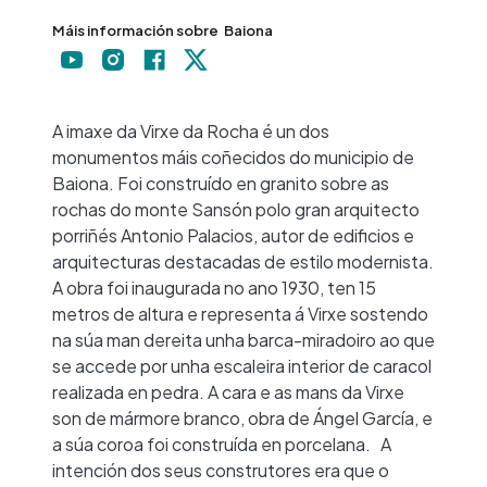
Máis información sobre
Baiona
+
−
A imaxe da Virxe da Rocha é un dos
monumentos máis coñecidos do municipio de
Baiona. Foi construído en granito sobre as
rochas do monte Sansón polo gran arquitecto
porriñés Antonio Palacios, autor de edificios e
arquitecturas destacadas de estilo modernista.
A obra foi inaugurada no ano 1930, ten 15
metros de altura e representa á Virxe sostendo
na súa man dereita unha barca-miradoiro ao que
se accede por unha escaleira interior de caracol
realizada en pedra. A cara e as mans da Virxe
son de mármore branco, obra de Ángel García, e
a súa coroa foi construída en porcelana. A
intención dos seus construtores era que o