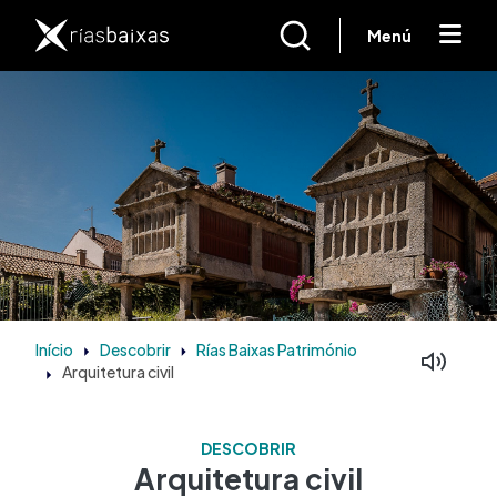
Passar para o conteúdo principal
Menú
Início
Descobrir
Rías Baixas Património
Arquitetura civil
DESCOBRIR
Arquitetura civil