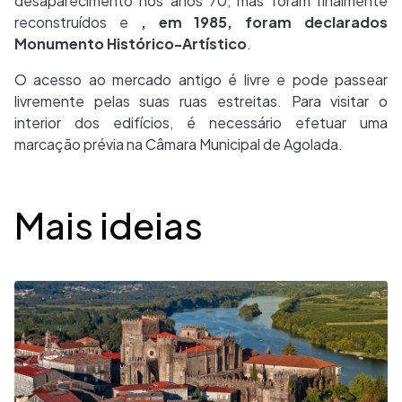
desaparecimento nos anos 70, mas foram finalmente
reconstruídos e
, em 1985, foram declarados
Monumento Histórico-Artístico
.
O acesso ao mercado antigo é livre e pode passear
livremente pelas suas ruas estreitas. Para visitar o
interior dos edifícios, é necessário efetuar uma
marcação prévia na Câmara Municipal de Agolada.
Desplegable
Mais ideias