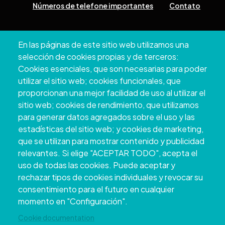
Números de telefone importantes
Contato
Pazo Deputación Provincial. Avda. Montero Ríos, s/n - 36071
En las páginas de este sitio web utilizamos una
Pontevedra
selección de cookies propias y de terceros:
+34 986 804 100 | +34 986 804 124
Cookies esenciales, que son necesarias para poder
utilizar el sitio web; cookies funcionales, que
proporcionan una mejor facilidad de uso al utilizar el
sitio web; cookies de rendimiento, que utilizamos
para generar datos agregados sobre el uso y las
estadísticas del sitio web; y cookies de marketing,
que se utilizan para mostrar contenido y publicidad
relevantes. Si elige "ACEPTAR TODO", acepta el
uso de todas las cookies. Puede aceptar y
rechazar tipos de cookies individuales y revocar su
Copyright © 2026. Conselho Provincial de
consentimiento para el futuro en cualquier
Pontevedra.
Todos os direitos reservados
momento en "Configuración".
Disclamer
Accessibility
Privacy Policy
Cookie Policy
Site map
Cookie documentation