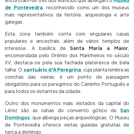
encontram-se três dos edifícios que albergam o
Museu
de Pontevedra
, reconhecido como um dos museus
mais representativos da história, arqueologia e arte
galegas.
Esta zona também conta com singulares casas
populares e ancestrais, além de vários templos de
interesse. A basílica de
Santa María a Maior
,
encomendada pelo Grémio dos Marinheiros no século
XV, destaca-se pela sua fachada plateresca de bela
talha. O
santuário d'A Peregrina
, cuja planta lembra as
conchas das vieiras, é um ponto de passagem
obrigatório para os peregrinos do Caminho Português e
para todos os visitantes da cidade.
Outro dos monumentos mais visitados da capital do
Lérez são as ruínas do convento gótico de
San
Domingos
, que alberga peças arqueológicas. O Museu
de Pontevedra oferece visitas guiadas gratuitas de
terça a domingo.