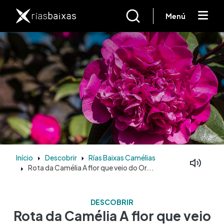
Passar para o conteúdo principal
Menú
Início
Descobrir
Rías Baixas Camélias
Rota da Camélia A flor que veio do Or...
DESCOBRIR
Rota da Camélia A flor que veio