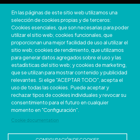
Pazo Deputación Provincial. Avda. Montero Ríos, s/n - 36071
En las páginas de este sitio web utilizamos una
Pontevedra
selección de cookies propias y de terceros:
+34 986 804 100 | +34 986 804 124
Cookies esenciales, que son necesarias para poder
utilizar el sitio web; cookies funcionales, que
proporcionan una mejor facilidad de uso al utilizar el
sitio web; cookies de rendimiento, que utilizamos
para generar datos agregados sobre el uso y las
estadísticas del sitio web; y cookies de marketing,
que se utilizan para mostrar contenido y publicidad
relevantes. Si elige "ACEPTAR TODO", acepta el
uso de todas las cookies. Puede aceptar y
rechazar tipos de cookies individuales y revocar su
Copyright © 2026. Conselho Provincial de
consentimiento para el futuro en cualquier
Pontevedra.
Todos os direitos reservados
momento en "Configuración".
Disclamer
Accessibility
Privacy Policy
Cookie Policy
Site map
Cookie documentation
CONFIGURACIÓN DE COOKIES