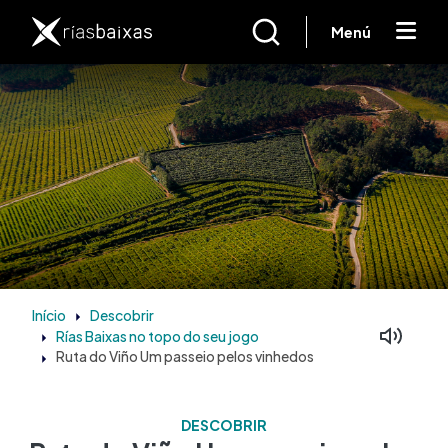
Passar para o conteúdo principal
Menú
Início
Descobrir
Rías Baixas no topo do seu jogo
Ruta do Viño Um passeio pelos vinhedos
DESCOBRIR