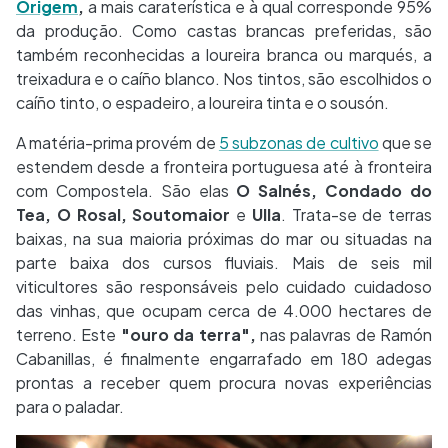
Origem
,
a mais caraterística e à qual corresponde 95%
da produção. Como castas brancas preferidas, são
também reconhecidas a loureira branca ou marqués, a
treixadura e o caíño blanco. Nos tintos, são escolhidos o
caíño tinto, o espadeiro, a loureira tinta e o sousón.
A matéria-prima provém de
5 subzonas de cultivo
que se
estendem desde a fronteira portuguesa até à fronteira
com Compostela. São elas
O Salnés, Condado do
Tea, O Rosal, Soutomaior
e
Ulla
. Trata-se de terras
baixas, na sua maioria próximas do mar ou situadas na
parte baixa dos cursos fluviais. Mais de seis mil
viticultores são responsáveis pelo cuidado cuidadoso
das vinhas, que ocupam cerca de 4.000 hectares de
terreno. Este
"ouro da terra",
nas palavras de Ramón
Cabanillas, é finalmente engarrafado em 180 adegas
prontas a receber quem procura novas experiências
para o paladar.