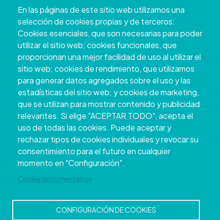
Pazo Deputación Provincial. Avda. Montero Ríos, s/n - 36071
En las páginas de este sitio web utilizamos una
Pontevedra
selección de cookies propias y de terceros:
+34 986 804 100 | +34 986 804 124
Cookies esenciales, que son necesarias para poder
utilizar el sitio web; cookies funcionales, que
proporcionan una mejor facilidad de uso al utilizar el
sitio web; cookies de rendimiento, que utilizamos
para generar datos agregados sobre el uso y las
estadísticas del sitio web; y cookies de marketing,
que se utilizan para mostrar contenido y publicidad
relevantes. Si elige "ACEPTAR TODO", acepta el
uso de todas las cookies. Puede aceptar y
rechazar tipos de cookies individuales y revocar su
Copyright © 2026. Conselho Provincial de
consentimiento para el futuro en cualquier
Pontevedra.
Todos os direitos reservados
momento en "Configuración".
Disclamer
Accessibility
Privacy Policy
Cookie Policy
Site map
Cookie documentation
CONFIGURACIÓN DE COOKIES