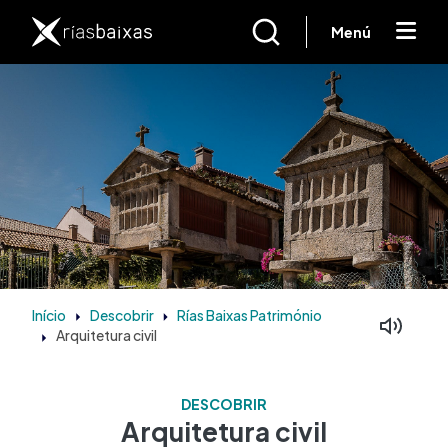
Passar para o conteúdo principal
Menú
Início
Descobrir
Rías Baixas Património
Arquitetura civil
DESCOBRIR
Arquitetura civil