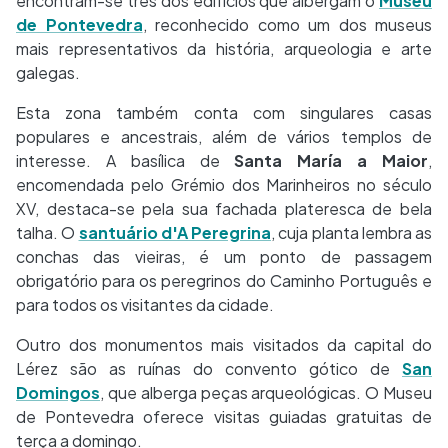
encontram-se três dos edifícios que albergam o
Museu
de Pontevedra
, reconhecido como um dos museus
mais representativos da história, arqueologia e arte
galegas.
Esta zona também conta com singulares casas
populares e ancestrais, além de vários templos de
interesse. A basílica de
Santa María a Maior
,
encomendada pelo Grémio dos Marinheiros no século
XV, destaca-se pela sua fachada plateresca de bela
talha. O
santuário d'A Peregrina
, cuja planta lembra as
conchas das vieiras, é um ponto de passagem
obrigatório para os peregrinos do Caminho Português e
para todos os visitantes da cidade.
Outro dos monumentos mais visitados da capital do
Lérez são as ruínas do convento gótico de
San
Domingos
, que alberga peças arqueológicas. O Museu
de Pontevedra oferece visitas guiadas gratuitas de
terça a domingo.