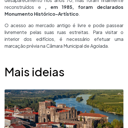
desaparecimento nos anos 70, mas foram finalmente
reconstruídos e
, em 1985, foram declarados
Monumento Histórico-Artístico
.
O acesso ao mercado antigo é livre e pode passear
livremente pelas suas ruas estreitas. Para visitar o
interior dos edifícios, é necessário efetuar uma
marcação prévia na Câmara Municipal de Agolada.
Desplegable
Mais ideias