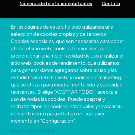
Números de telefone importantes
Contato
Pazo Deputación Provincial. Avda. Montero Ríos, s/n - 36071
En las páginas de este sitio web utilizamos una
Pontevedra
selección de cookies propias y de terceros:
+34 986 804 100 | +34 986 804 124
Cookies esenciales, que son necesarias para poder
utilizar el sitio web; cookies funcionales, que
proporcionan una mejor facilidad de uso al utilizar el
sitio web; cookies de rendimiento, que utilizamos
para generar datos agregados sobre el uso y las
estadísticas del sitio web; y cookies de marketing,
que se utilizan para mostrar contenido y publicidad
relevantes. Si elige "ACEPTAR TODO", acepta el
uso de todas las cookies. Puede aceptar y
rechazar tipos de cookies individuales y revocar su
Copyright © 2026. Conselho Provincial de
consentimiento para el futuro en cualquier
Pontevedra.
Todos os direitos reservados
momento en "Configuración".
Disclamer
Accessibility
Privacy Policy
Cookie Policy
Site map
Cookie documentation