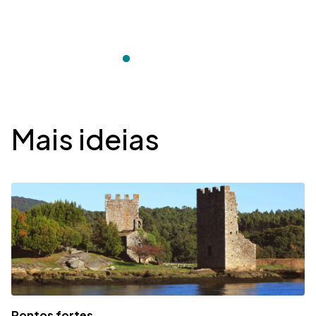
Desplegable
Mais ideias
Pontos fortes