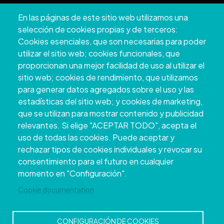
Pazo Deputación Provincial. Avda. Montero Ríos, s/n - 36071
En las páginas de este sitio web utilizamos una
Pontevedra
selección de cookies propias y de terceros:
+34 986 804 100 | +34 986 804 124
Cookies esenciales, que son necesarias para poder
utilizar el sitio web; cookies funcionales, que
proporcionan una mejor facilidad de uso al utilizar el
sitio web; cookies de rendimiento, que utilizamos
para generar datos agregados sobre el uso y las
estadísticas del sitio web; y cookies de marketing,
que se utilizan para mostrar contenido y publicidad
relevantes. Si elige "ACEPTAR TODO", acepta el
uso de todas las cookies. Puede aceptar y
rechazar tipos de cookies individuales y revocar su
Copyright © 2026. Conselho Provincial de
consentimiento para el futuro en cualquier
Pontevedra.
Todos os direitos reservados
momento en "Configuración".
Disclamer
Accessibility
Privacy Policy
Cookie Policy
Site map
Cookie documentation
CONFIGURACIÓN DE COOKIES