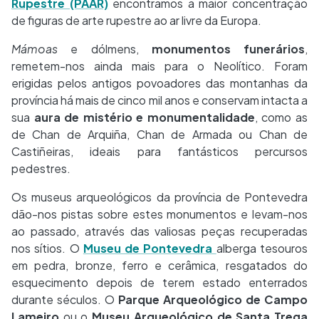
Rupestre (PAAR)
encontramos a maior concentração
de figuras de arte rupestre ao ar livre da Europa.
Mámoas
e dólmens,
monumentos funerários
,
remetem-nos ainda mais para o Neolítico. Foram
erigidas pelos antigos povoadores das montanhas da
província há mais de cinco mil anos e conservam intacta a
sua
aura de mistério e monumentalidade
, como as
de Chan de Arquiña, Chan de Armada ou Chan de
Castiñeiras, ideais para fantásticos percursos
pedestres.
Os museus arqueológicos da província de Pontevedra
dão-nos pistas sobre estes monumentos e levam-nos
ao passado, através das valiosas peças recuperadas
nos sítios. O
Museu de Pontevedra
alberga tesouros
em pedra, bronze, ferro e cerâmica, resgatados do
esquecimento depois de terem estado enterrados
durante séculos. O
Parque Arqueológico de Campo
Lameiro
ou o
Museu Arqueológico de Santa Trega