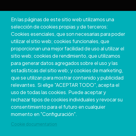
Pazo Deputación Provincial. Avda. Montero Ríos, s/n - 36071
En las páginas de este sitio web utilizamos una
Pontevedra
selección de cookies propias y de terceros:
+34 986 804 100 | +34 986 804 124
Cookies esenciales, que son necesarias para poder
utilizar el sitio web; cookies funcionales, que
proporcionan una mejor facilidad de uso al utilizar el
sitio web; cookies de rendimiento, que utilizamos
para generar datos agregados sobre el uso y las
estadísticas del sitio web; y cookies de marketing,
que se utilizan para mostrar contenido y publicidad
relevantes. Si elige "ACEPTAR TODO", acepta el
uso de todas las cookies. Puede aceptar y
rechazar tipos de cookies individuales y revocar su
Copyright © 2026. Conselho Provincial de
consentimiento para el futuro en cualquier
Pontevedra.
Todos os direitos reservados
momento en "Configuración".
Disclamer
Accessibility
Privacy Policy
Cookie Policy
Site map
Cookie documentation