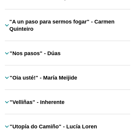
Título
"A un paso para sermos fogar" - Carmen
Título
Quinteiro
"Nos pasos" - Dúas
Título
"Oia usté!" - María Meijide
Título
"Velliñas" - Inherente
Título
"Utopía do Camiño" - Lucía Loren
Título