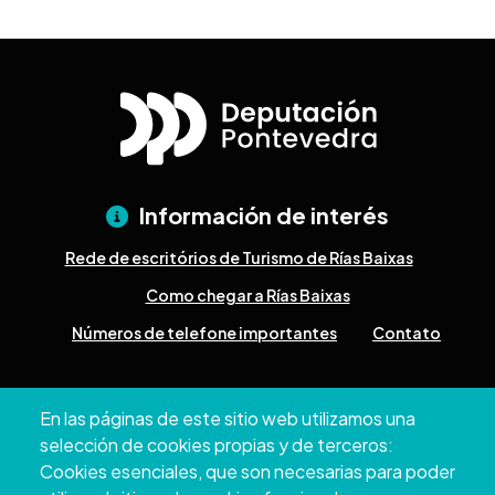
Información de interés
Rede de escritórios de Turismo de Rías Baixas
Como chegar a Rías Baixas
Números de telefone importantes
Contato
Pazo Deputación Provincial. Avda. Montero Ríos, s/n - 36071
En las páginas de este sitio web utilizamos una
Pontevedra
selección de cookies propias y de terceros:
+34 986 804 100 | +34 986 804 124
Cookies esenciales, que son necesarias para poder