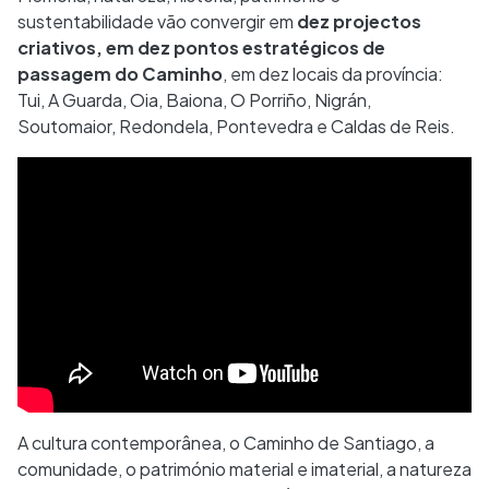
sustentabilidade vão convergir em
dez projectos
criativos, em dez pontos estratégicos de
passagem do Caminho
, em dez locais da província:
Tui, A Guarda, Oia, Baiona, O Porriño, Nigrán,
Soutomaior, Redondela, Pontevedra e Caldas de Reis.
A cultura contemporânea, o Caminho de Santiago, a
comunidade, o património material e imaterial, a natureza