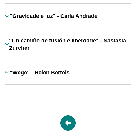
"Gravidade e luz" - Carla Andrade
Título
"Un camiño de fusión e liberdade" - Nastasia
Título
Zürcher
"Wege" - Helen Bertels
Título