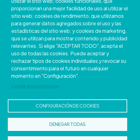
utilizar el sitio web; cookies funcionales, que
proporcionan una mejor facilidad de uso al utilizar el
sitio web; cookies de rendimiento, que utilizamos
para generar datos agregados sobre el uso y las
estadísticas del sitio web; y cookies de marketing,
que se utilizan para mostrar contenido y publicidad
relevantes. Si elige "ACEPTAR TODO", acepta el
uso de todas las cookies. Puede aceptar y
rechazar tipos de cookies individuales y revocar su
Copyright © 2026. Conselho Provincial de
consentimiento para el futuro en cualquier
Pontevedra.
Todos os direitos reservados
momento en "Configuración".
Disclamer
Accessibility
Privacy Policy
Cookie Policy
Site map
Cookie documentation
CONFIGURACIÓN DE COOKIES
DENEGAR TODAS