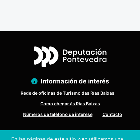
turismo…
Información de interés
Rede de oficinas de Turismo das Rías Baixas
Como chegar ás Rías Baixas
Números de teléfono de interese
Contacto
Pazo Deputación Provincial. Avda. Montero Ríos, s/n - 36071
En las páginas de este sitio web utilizamos una