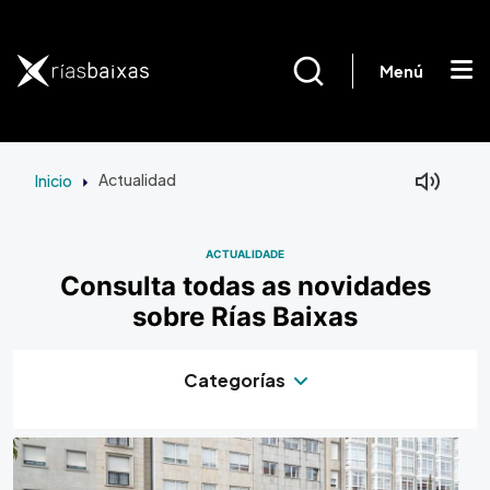
Ir o contido principal
Menú
Inicio
Actualidad
ACTUALIDADE
Consulta todas as novidades
sobre Rías Baixas
Categorías