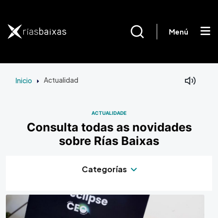
Ir o contido principal
Menú
Inicio
Actualidad
ACTUALIDADE
Consulta todas as novidades
sobre Rías Baixas
Categorías