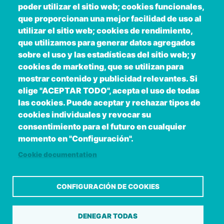
poder utilizar el sitio web; cookies funcionales,
que proporcionan una mejor facilidad de uso al
utilizar el sitio web; cookies de rendimiento,
que utilizamos para generar datos agregados
sobre el uso y las estadísticas del sitio web; y
cookies de marketing, que se utilizan para
mostrar contenido y publicidad relevantes. Si
elige "ACEPTAR TODO", acepta el uso de todas
las cookies. Puede aceptar y rechazar tipos de
Copyright © 2026. Deputación Provincial de
cookies individuales y revocar su
Pontevedra.
Todos os dereitos reservados
consentimiento para el futuro en cualquier
Aviso
Accessibility
Protección de
Política de
Mapa
momento en "Configuración".
Legal
datos
cookies
web
Cookie documentation
CONFIGURACIÓN DE COOKIES
DENEGAR TODAS