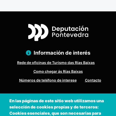
Información de interés
Rede de oficinas de Turismo das Rías Baixas
Como chegar ás Rías Baixas
Números de teléfono de interese
Contacto
Pazo Deputación Provincial. Avda. Montero Ríos, s/n - 36071
En las páginas de este sitio web utilizamos una
Pontevedra
selección de cookies propias y de terceros:
+34 986 804 100 | +34 986 804 124
Cookies esenciales, que son necesarias para