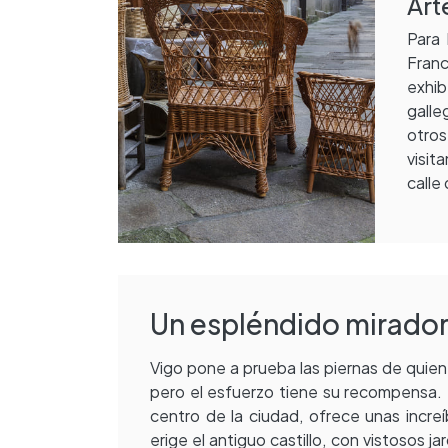
Art
Para 
Fran
exhi
galle
otros
visit
calle
Un espléndido mirado
Vigo pone a prueba las piernas de quie
pero el esfuerzo tiene su recompensa.
centro de la ciudad, ofrece unas incre
erige el antiguo castillo, con vistosos j