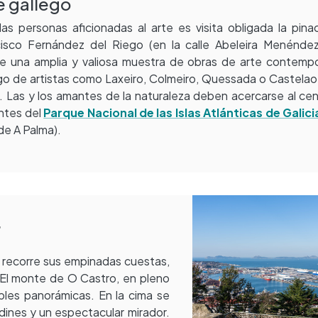
e gallego
las personas aficionadas al arte es visita obligada la pin
cisco Fernández del Riego (en la calle Abeleira Menéndez
be una amplia y valiosa muestra de obras de arte contemp
go de artistas como Laxeiro, Colmeiro, Quessada o Castelao
. Las y los amantes de la naturaleza deben acercarse al ce
antes del
Parque Nacional de las Islas Atlánticas de Galici
 de A Palma).
r
n recorre sus empinadas cuestas,
 El monte de O Castro, en pleno
íbles panorámicas. En la cima se
ardines y un espectacular mirador.