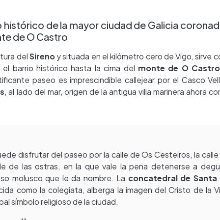
o histórico de la mayor ciudad de Galicia coronad
onte de O Castro
ltura del
Sireno
y situada en el kilómetro cero de Vigo, sirve 
el barrio histórico hasta la cima del
monte de
O Castr
tificante paseo es imprescindible callejear por el Casco Vel
s
, al lado del mar, origen de la antigua villa marinera ahora c
ede disfrutar del paseo por la calle de Os Cesteiros, la calle
lle de las ostras, en la que vale la pena detenerse a degu
oso molusco que le da nombre. La
concatedral de Santa 
ida como la colegiata, alberga la imagen del Cristo de la Vi
ipal símbolo religioso de la ciudad.