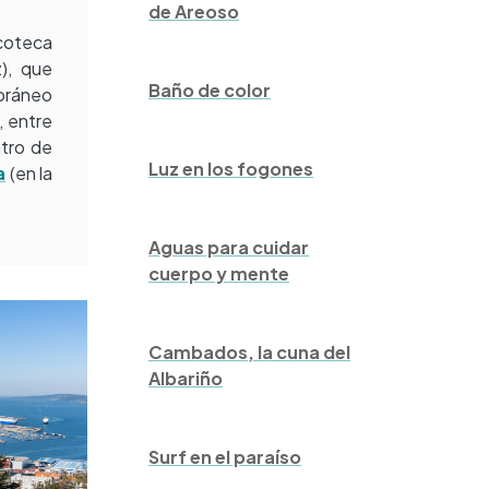
de Areoso
acoteca
), que
Baño de color
oráneo
, entre
ntro de
Luz en los fogones
a
(en la
Aguas para cuidar
cuerpo y mente
Cambados, la cuna del
Albariño
Surf en el paraíso