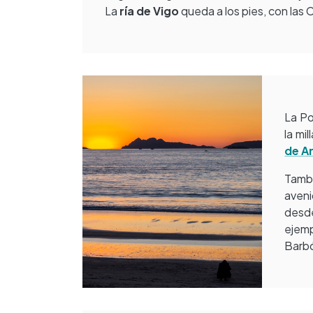
La
ría de Vigo
queda a los pies, con las
La Po
la mi
de A
Tambi
aveni
desd
ejemp
Barbó