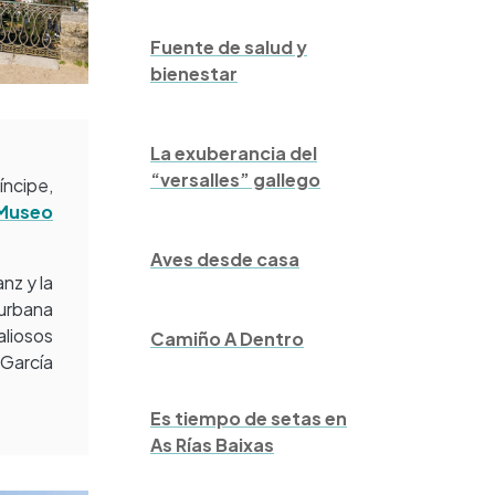
Fuente de salud y
bienestar
La exuberancia del
“versalles” gallego
íncipe,
Museo
Aves desde casa
nz y la
 urbana
liosos
Camiño A Dentro
 García
Es tiempo de setas en
As Rías Baixas