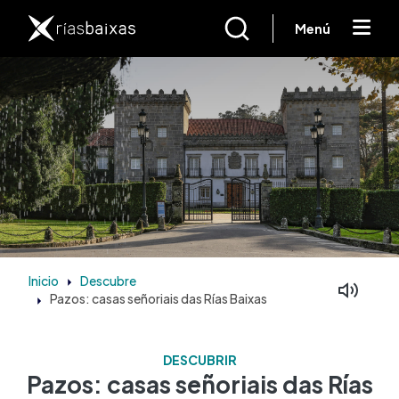
Ir o contido principal
Menú
Inicio
Descubre
Pazos: casas señoriais das Rías Baixas
DESCUBRIR
Pazos: casas señoriais das Rías