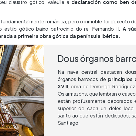
eu claustro gótico, valeulle a
declaración como ben de
, é fundamentalmente románica, pero o inmoble foi obxecto d
 estilo gótico baixo patrocinio do rei Fernando II.
A sú
rada a primeira obra gótica da península ibérica.
Dous órganos barr
Na nave central destacan dou
órganos barrocos de
principios
XVIII
, obra de Domingo Rodríguez
Os armazóns, que lembran o casco 
están profusamente decorados e
superior de cada un deles loce 
santo ao que están dedicados: s
Santiago.