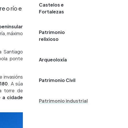
Castelos e
e o río e
Fortalezas
peninsular
Patrimonio
ría, máximo
relixioso
a Santiago
pola ponte
Arqueoloxía
e invasións
Patrimonio Civil
1180
. A súa
a torre de
e a cidade
Patrimonio industrial