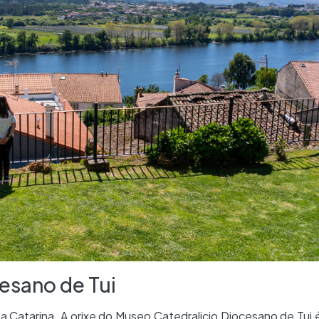
esano de Tui
Catarina. A orixe do Museo Catedralicio Diocesano de Tui 