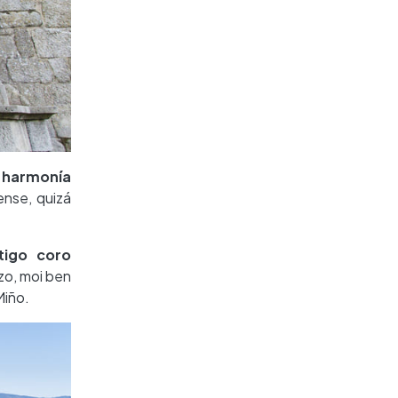
e harmonía
ense, quizá
tigo coro
zo, moi ben
Miño.