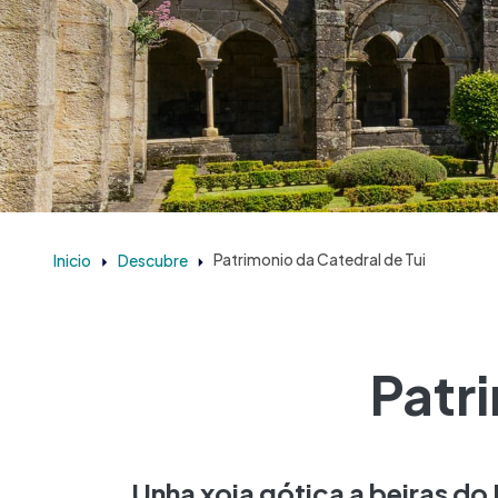
Inicio
Descubre
Patrimonio da Catedral de Tui
Patr
Unha xoia gótica a beiras do