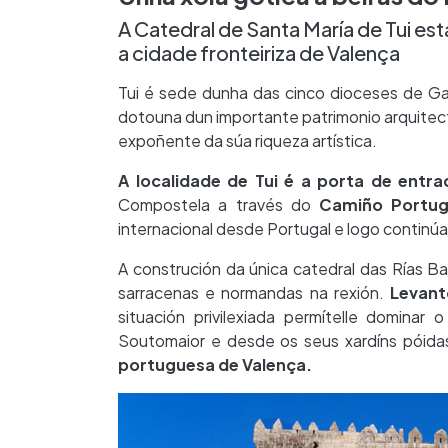
A Catedral de Santa María de Tui est
a cidade fronteiriza de Valença
Tui é sede dunha das cinco dioceses de Ga
dotouna dun importante patrimonio arquitect
expoñente da súa riqueza artística.
A localidade de Tui é a porta de entra
Compostela a través do
Camiño Portug
internacional desde Portugal e logo continúa
A construción da única catedral das Rías B
sarracenas e normandas na rexión.
Levant
situación privilexiada permítelle domina
Soutomaior e desde os seus xardíns póid
portuguesa de Valença.