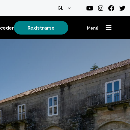
List additional actions
GL
ceder
Rexistrarse
Menú