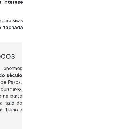
 interese
e sucesivas
a fachada
ocos
s enormes
 do século
 de Pazos.
dun navío,
 na parte
a talla do
an Telmo e